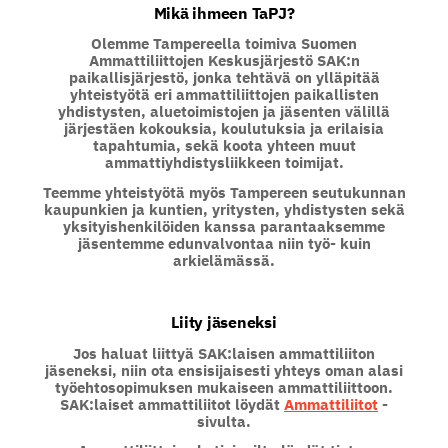
Mikä ihmeen TaPJ?
Olemme Tampereella toimiva Suomen
Ammattiliittojen Keskusjärjestö SAK:n
paikallisjärjestö, jonka tehtävä on ylläpitää
yhteistyötä eri ammattiliittojen paikallisten
yhdistysten, aluetoimistojen ja jäsenten välillä
järjestäen kokouksia, koulutuksia ja erilaisia
tapahtumia, sekä koota yhteen muut
ammattiyhdistysliikkeen toimijat.
Teemme yhteistyötä myös Tampereen seutukunnan
kaupunkien ja kuntien, yritysten, yhdistysten sekä
yksityishenkilöiden kanssa parantaaksemme
jäsentemme edunvalvontaa niin työ- kuin
arkielämässä.
Liity jäseneksi
Jos haluat liittyä SAK:laisen ammattiliiton
jäseneksi, niin ota ensisijaisesti yhteys oman alasi
työehtosopimuksen mukaiseen ammattiliittoon.
SAK:laiset ammattiliitot löydät
Ammattiliitot
-
sivulta.