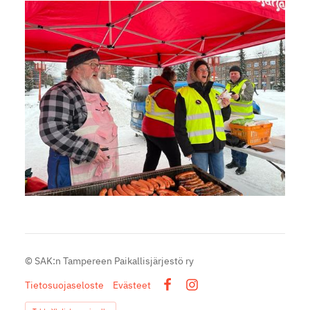
©
SAK:n Tampereen Paikallisjärjestö ry
Tietosuojaseloste
Evästeet
Facebook
Instagram