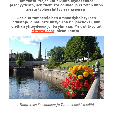
Ammattiliittojen kotisivuilta löydät tietoa
jäsenyydestä, sen tuomista eduista ja eritoten liiton
tuesta työhösi liittyvissä asioissa.
Jos olet tamperelaisen ammattiyhdistyksen
edustaja ja haluatte liittyä TaPJ:n jäseneksi, niin
olethan yhteydessä johtoryhmään. Meidät tavoitat
Yhteystiedot
-sivun kautta.
Tampereen Koskipuisto ja Tammerkoski kesällä