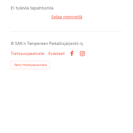
Ei tulevia tapahtumia
Selaa menneitä
©
SAK:n Tampereen Paikallisjärjestö ry
Tietosuojaseloste
Evästeet
Facebook
Instagram
Tehty Yhdistysavaimella