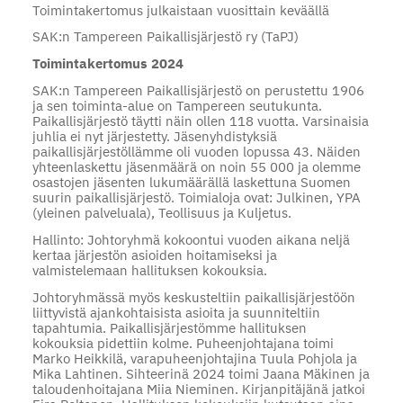
Toimintakertomus julkaistaan vuosittain keväällä
SAK:n Tampereen Paikallisjärjestö ry (TaPJ)
Toimintakertomus 2024
SAK:n Tampereen Paikallisjärjestö on perustettu 1906
ja sen toiminta-alue on Tampereen seutukunta.
Paikallisjärjestö täytti näin ollen 118 vuotta. Varsinaisia
juhlia ei nyt järjestetty. Jäsenyhdistyksiä
paikallisjärjestöllämme oli vuoden lopussa 43. Näiden
yhteenlaskettu jäsenmäärä on noin 55 000 ja olemme
osastojen jäsenten lukumäärällä laskettuna Suomen
suurin paikallisjärjestö. Toimialoja ovat: Julkinen, YPA
(yleinen palveluala), Teollisuus ja Kuljetus.
Hallinto: Johtoryhmä kokoontui vuoden aikana neljä
kertaa järjestön asioiden hoitamiseksi ja
valmistelemaan hallituksen kokouksia.
Johtoryhmässä myös keskusteltiin paikallisjärjestöön
liittyvistä ajankohtaisista asioita ja suunniteltiin
tapahtumia. Paikallisjärjestömme hallituksen
kokouksia pidettiin kolme. Puheenjohtajana toimi
Marko Heikkilä, varapuheenjohtajina Tuula Pohjola ja
Mika Lahtinen. Sihteerinä 2024 toimi Jaana Mäkinen ja
taloudenhoitajana Miia Nieminen. Kirjanpitäjänä jatkoi