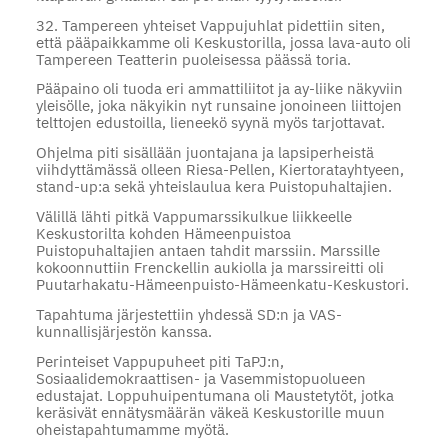
32. Tampereen yhteiset Vappujuhlat pidettiin siten,
että pääpaikkamme oli Keskustorilla, jossa lava-auto oli
Tampereen Teatterin puoleisessa päässä toria.
Pääpaino oli tuoda eri ammattiliitot ja ay-liike näkyviin
yleisölle, joka näkyikin nyt runsaine jonoineen liittojen
telttojen edustoilla, lieneekö syynä myös tarjottavat.
Ohjelma piti sisällään juontajana ja lapsiperheistä
viihdyttämässä olleen Riesa-Pellen, Kiertoratayhtyeen,
stand-up:a sekä yhteislaulua kera Puistopuhaltajien.
Välillä lähti pitkä Vappumarssikulkue liikkeelle
Keskustorilta kohden Hämeenpuistoa
Puistopuhaltajien antaen tahdit marssiin. Marssille
kokoonnuttiin Frenckellin aukiolla ja marssireitti oli
Puutarhakatu-Hämeenpuisto-Hämeenkatu-Keskustori.
Tapahtuma järjestettiin yhdessä SD:n ja VAS-
kunnallisjärjestön kanssa.
Perinteiset Vappupuheet piti TaPJ:n,
Sosiaalidemokraattisen- ja Vasemmistopuolueen
edustajat. Loppuhuipentumana oli Maustetytöt, jotka
keräsivät ennätysmäärän väkeä Keskustorille muun
oheistapahtumamme myötä.