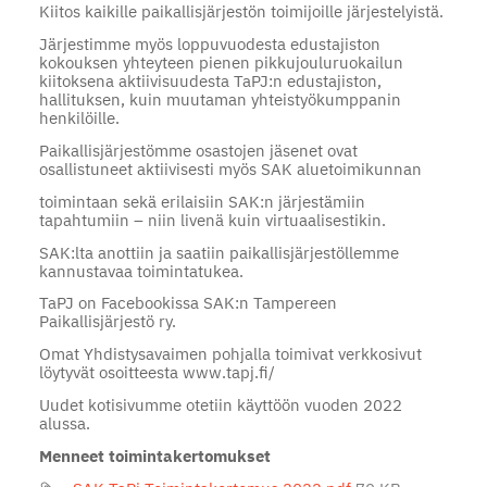
Kiitos kaikille paikallisjärjestön toimijoille järjestelyistä.
Järjestimme myös loppuvuodesta edustajiston
kokouksen yhteyteen pienen pikkujouluruokailun
kiitoksena aktiivisuudesta TaPJ:n edustajiston,
hallituksen, kuin muutaman yhteistyökumppanin
henkilöille.
Paikallisjärjestömme osastojen jäsenet ovat
osallistuneet aktiivisesti myös SAK aluetoimikunnan
toimintaan sekä erilaisiin SAK:n järjestämiin
tapahtumiin – niin livenä kuin virtuaalisestikin.
SAK:lta anottiin ja saatiin paikallisjärjestöllemme
kannustavaa toimintatukea.
TaPJ on Facebookissa SAK:n Tampereen
Paikallisjärjestö ry.
Omat Yhdistysavaimen pohjalla toimivat verkkosivut
löytyvät osoitteesta www.tapj.fi/
Uudet kotisivumme otetiin käyttöön vuoden 2022
alussa.
Menneet toimintakertomukset