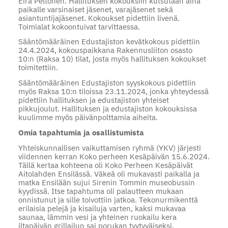
Eira Peltonen. Hallituksen kokouksiin kutsutaan aina
paikalle varsinaiset jäsenet, varajäsenet sekä
asiantuntijajäsenet. Kokoukset pidettiin livenä.
Toimialat kokoontuivat tarvittaessa.
Sääntömääräinen Edustajiston kevätkokous pidettiin
24.4.2024, kokouspaikkana Rakennusliiton osasto
10:n (Raksa 10) tilat, josta myös hallituksen kokoukset
toimitettiin.
Sääntömääräinen Edustajiston syyskokous pidettiin
myös Raksa 10:n tiloissa 23.11.2024, jonka yhteydessä
pidettiin hallituksen ja edustajiston yhteiset
pikkujoulut. Hallituksen ja edustajiston kokouksissa
kuulimme myös päivänpolttamia aiheita.
Omia tapahtumia ja osallistumista
Yhteiskunnallisen vaikuttamisen ryhmä (YKV) järjesti
viidennen kerran Koko perheen Kesäpäivän 15.6.2024.
Tällä kertaa kohteena oli Koko Perheen Kesäpäivät
Aitolahden Ensilässä. Väkeä oli mukavasti paikalla ja
matka Ensilään sujui Sirenin Tommin museobussin
kyydissä. Itse tapahtuma oli palautteen mukaan
onnistunut ja sille toivottiin jatkoa. Tekonurmikenttä
erilaisia pelejä ja kisailuja varten, kaksi mukavaa
saunaa, lämmin vesi ja yhteinen ruokailu kera
iltapäivän grillailun sai porukan tyytyväiseksi.